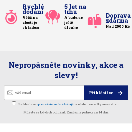
Rychlé
5 let na
dodání
trhu
Doprava
Většina
A budeme
zdarma
zboží je
ještě
Nad 2000 Kč
skladem
dlouho
Nepropásněte novinky, akce a
slevy!
Přihlásit se
Souhlasím se
zpracováním osobních údajů
za účelem rozesílky newsletteru.
Můžete se kdykoli odhlásit. Zasíláme jednou za 14 dní.