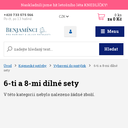
Naskladnili jsme hit letošního léta KNEDLÍČKY!
0
ks
+420 733 575 566
CZK
za
0 Kč
Po-čt, po 13 hodině
Menu
Hledat
Úvod
Kojenecké potřeby
Vybavení do postýlek
6-ti a 8-mi dílné
sety
6-ti a 8-mi dílné sety
V této kategorii nebylo nalezeno žádné zboží.