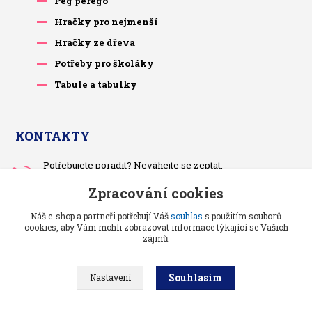
Peg perego
Hračky pro nejmenší
Hračky ze dřeva
Potřeby pro školáky
Tabule a tabulky
KONTAKTY
Potřebujete poradit? Neváhejte se zeptat.
+420 733 575 566
Zpracování cookies
Po-čt, po 13 hodině
Náš e-shop a partneři potřebují Váš
souhlas
s použitím souborů
pietrasova.p@seznam.cz
cookies, aby Vám mohli zobrazovat informace týkající se Vašich
zájmů.
Souhlasím
Nastavení