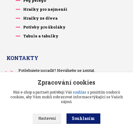
Peg perego
Hračky pro nejmenší
Hračky ze dřeva
Potřeby pro školáky
Tabule a tabulky
KONTAKTY
Potřebujete poradit? Neváhejte se zeptat.
+420 733 575 566
Zpracování cookies
Po-čt, po 13 hodině
Náš e-shop a partneři potřebují Váš
souhlas
s použitím souborů
pietrasova.p@seznam.cz
cookies, aby Vám mohli zobrazovat informace týkající se Vašich
zájmů.
Souhlasím
Nastavení