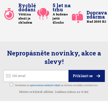
Rychlé
5 let na
dodání
trhu
Doprava
Většina
A budeme
zdarma
zboží je
ještě
Nad 2000 Kč
skladem
dlouho
Nepropásněte novinky, akce a
slevy!
Přihlásit se
Souhlasím se
zpracováním osobních údajů
za účelem rozesílky newsletteru.
Můžete se kdykoli odhlásit. Zasíláme jednou za 14 dní.