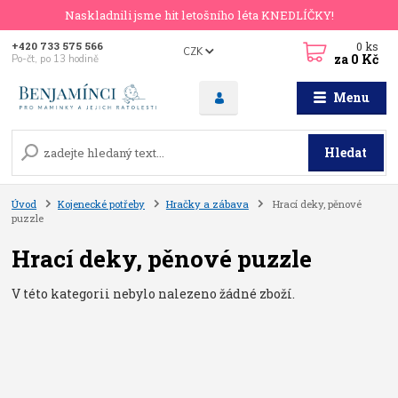
Naskladnili jsme hit letošního léta KNEDLÍČKY!
0
ks
+420 733 575 566
CZK
za
0 Kč
Po-čt, po 13 hodině
Menu
Hledat
Úvod
Kojenecké potřeby
Hračky a zábava
Hrací deky, pěnové
puzzle
Hrací deky, pěnové puzzle
V této kategorii nebylo nalezeno žádné zboží.