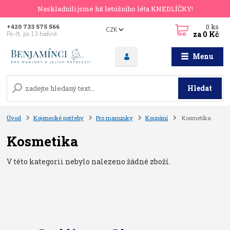
Naskladnili jsme hit letošního léta KNEDLÍČKY!
0
ks
+420 733 575 566
CZK
za
0 Kč
Po-čt, po 13 hodině
Menu
Hledat
Úvod
Kojenecké potřeby
Pro maminky
Koupání
Kosmetika
Kosmetika
V této kategorii nebylo nalezeno žádné zboží.