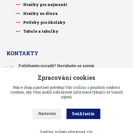
Hračky pro nejmenší
Hračky ze dřeva
Potřeby pro školáky
Tabule a tabulky
KONTAKTY
Potřebujete poradit? Neváhejte se zeptat.
+420 733 575 566
Zpracování cookies
Po-čt, po 13 hodině
Náš e-shop a partneři potřebují Váš
souhlas
s použitím souborů
pietrasova.p@seznam.cz
cookies, aby Vám mohli zobrazovat informace týkající se Vašich
zájmů.
Souhlasím
Nastavení
Benjaminci -
Vše pro děti a kojence
//
Grafika a kódování
: Poradnyweb.cz
Souhlas můžete odmítnout
zde
.