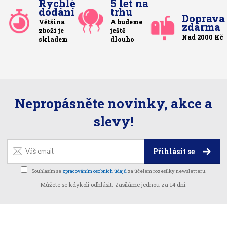
Rychlé
5 let na
dodání
trhu
Doprava
Většina
A budeme
zdarma
zboží je
ještě
Nad 2000 Kč
skladem
dlouho
Nepropásněte novinky, akce a
slevy!
Přihlásit se
Souhlasím se
zpracováním osobních údajů
za účelem rozesílky newsletteru.
Můžete se kdykoli odhlásit. Zasíláme jednou za 14 dní.