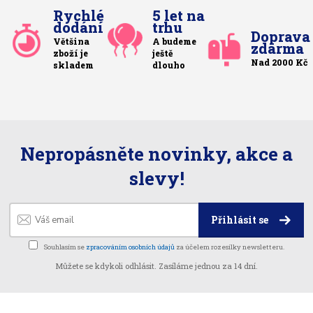
Rychlé
5 let na
dodání
trhu
Doprava
Většina
A budeme
zdarma
zboží je
ještě
Nad 2000 Kč
skladem
dlouho
Nepropásněte novinky, akce a
slevy!
Přihlásit se
Souhlasím se
zpracováním osobních údajů
za účelem rozesílky newsletteru.
Můžete se kdykoli odhlásit. Zasíláme jednou za 14 dní.