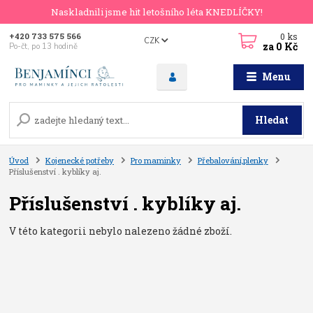
Naskladnili jsme hit letošního léta KNEDLÍČKY!
0
ks
+420 733 575 566
CZK
za
0 Kč
Po-čt, po 13 hodině
Menu
Hledat
Úvod
Kojenecké potřeby
Pro maminky
Přebalování,plenky
Příslušenství . kyblíky aj.
Příslušenství . kyblíky aj.
V této kategorii nebylo nalezeno žádné zboží.