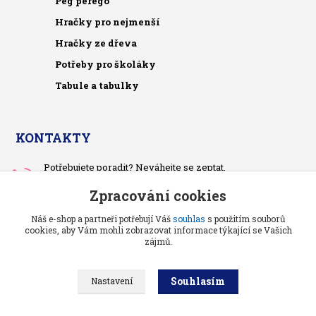
Peg perego
Hračky pro nejmenší
Hračky ze dřeva
Potřeby pro školáky
Tabule a tabulky
KONTAKTY
Potřebujete poradit? Neváhejte se zeptat.
+420 733 575 566
Zpracování cookies
Po-čt, po 13 hodině
Náš e-shop a partneři potřebují Váš
souhlas
s použitím souborů
pietrasova.p@seznam.cz
cookies, aby Vám mohli zobrazovat informace týkající se Vašich
zájmů.
Souhlasím
Nastavení