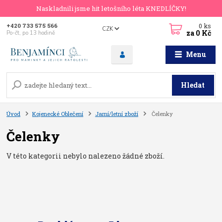
Naskladnili jsme hit letošního léta KNEDLÍČKY!
0
ks
+420 733 575 566
CZK
za
0 Kč
Po-čt, po 13 hodině
Menu
Hledat
Úvod
Kojenecké Oblečení
Jarní/letní zboží
Čelenky
Čelenky
V této kategorii nebylo nalezeno žádné zboží.