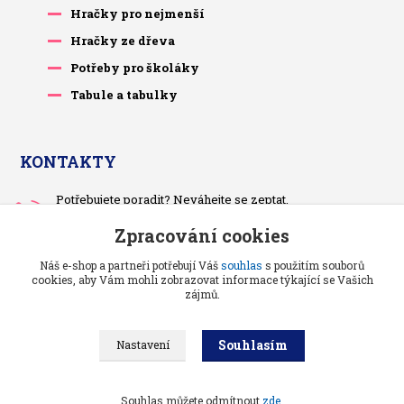
Hračky pro nejmenší
Hračky ze dřeva
Potřeby pro školáky
Tabule a tabulky
KONTAKTY
Potřebujete poradit? Neváhejte se zeptat.
+420 733 575 566
Zpracování cookies
Po-čt, po 13 hodině
Náš e-shop a partneři potřebují Váš
souhlas
s použitím souborů
pietrasova.p@seznam.cz
cookies, aby Vám mohli zobrazovat informace týkající se Vašich
zájmů.
Souhlasím
Nastavení
Benjaminci -
Vše pro děti a kojence
//
Grafika a kódování
: Poradnyweb.cz
Souhlas můžete odmítnout
zde
.