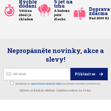
Rychlé
5 let na
dodání
trhu
Doprava
Většina
A budeme
zdarma
zboží je
ještě
Nad 2000 Kč
skladem
dlouho
Nepropásněte novinky, akce a
slevy!
Přihlásit se
Souhlasím se
zpracováním osobních údajů
za účelem rozesílky newsletteru.
Můžete se kdykoli odhlásit. Zasíláme jednou za 14 dní.