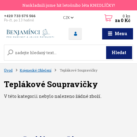
Naskladnili jsme hit letošního léta KNEDLÍČKY!
0
ks
+420 733 575 566
CZK
za
0 Kč
Po-čt, po 13 hodině
Menu
Hledat
Úvod
Kojenecké Oblečení
Teplákové Soupravičky
Teplákové Soupravičky
V této kategorii nebylo nalezeno žádné zboží.