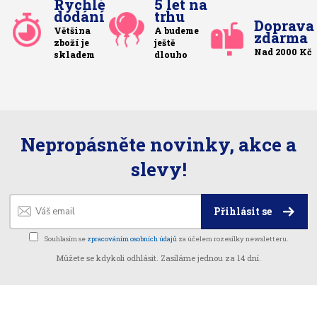
Rychlé
5 let na
dodání
trhu
Doprava
Většina
A budeme
zdarma
zboží je
ještě
Nad 2000 Kč
skladem
dlouho
Nepropásněte novinky, akce a
slevy!
Přihlásit se
Souhlasím se
zpracováním osobních údajů
za účelem rozesílky newsletteru.
Můžete se kdykoli odhlásit. Zasíláme jednou za 14 dní.