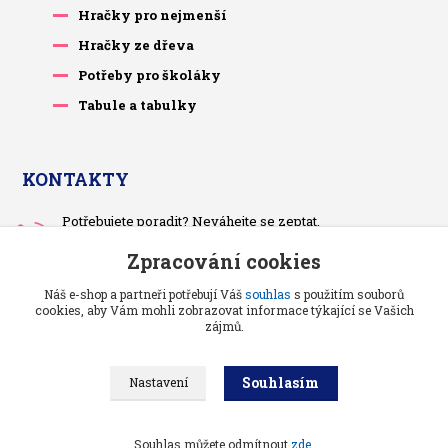
Hračky pro nejmenší
Hračky ze dřeva
Potřeby pro školáky
Tabule a tabulky
KONTAKTY
Potřebujete poradit? Neváhejte se zeptat.
+420 733 575 566
Zpracování cookies
Po-čt, po 13 hodině
Náš e-shop a partneři potřebují Váš
souhlas
s použitím souborů
pietrasova.p@seznam.cz
cookies, aby Vám mohli zobrazovat informace týkající se Vašich
zájmů.
Souhlasím
Nastavení
Benjaminci -
Vše pro děti a kojence
//
Grafika a kódování
: Poradnyweb.cz
Souhlas můžete odmítnout
zde
.