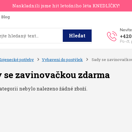
Naskladnili jsme hit letošního léta KNEDLÍČKY!
Blog
Nevíte
Hledat
+420
Po-čt,
Kojenecké potřeby
Vybavení do postýlek
Sady se zavinovačko
 se zavinovačkou zdarma
ategorii nebylo nalezeno žádné zboží.