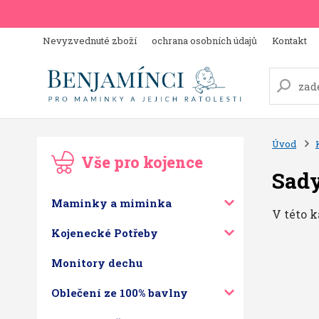
Nevyzvednuté zboží
ochrana osobních údajů
Kontakt
Úvod
Vše pro kojence
Sady
Maminky a miminka
V této k
Kojenecké Potřeby
Monitory dechu
Oblečení ze 100% bavlny