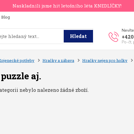
Naskladnili jsme hit letošního léta KNEDLÍČKY!
Blog
Nevíte
Hledat
+420
Po-čt,
Kojenecké potřeby
Hračky a zábava
Hračky nejen pro holky
 puzzle aj.
ategorii nebylo nalezeno žádné zboží.