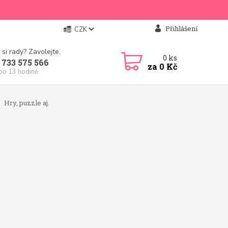
Přihlášení
CZK
 si rady? Zavolejte.
0
ks
 733 575 566
za
0 Kč
 po 13 hodině
Hry, puzzle aj.