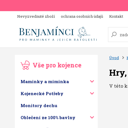
Nevyzvednuté zboží
ochrana osobních údajů
Kontakt
Úvod
Vše pro kojence
Hry,
Maminky a miminka
V této k
Kojenecké Potřeby
Monitory dechu
Oblečení ze 100% bavlny