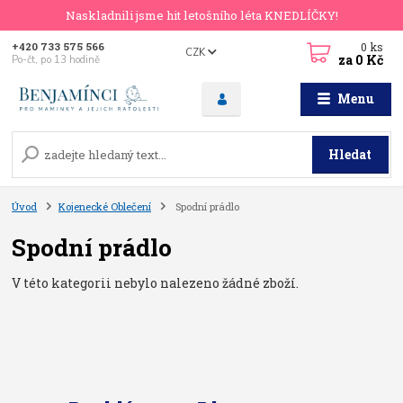
Naskladnili jsme hit letošního léta KNEDLÍČKY!
0
ks
+420 733 575 566
CZK
za
0 Kč
Po-čt, po 13 hodině
Menu
Hledat
Úvod
Kojenecké Oblečení
Spodní prádlo
Spodní prádlo
V této kategorii nebylo nalezeno žádné zboží.