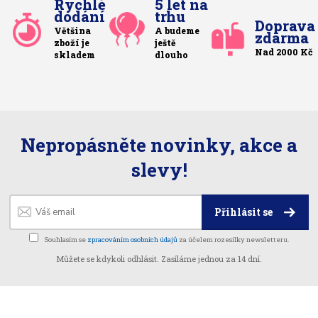
Rychlé
5 let na
dodání
trhu
Doprava
Většina
A budeme
zdarma
zboží je
ještě
Nad 2000 Kč
skladem
dlouho
Nepropásněte novinky, akce a
slevy!
Přihlásit se
Souhlasím se
zpracováním osobních údajů
za účelem rozesílky newsletteru.
Můžete se kdykoli odhlásit. Zasíláme jednou za 14 dní.