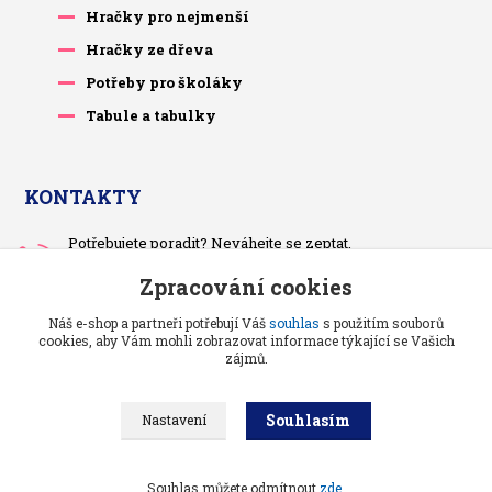
Hračky pro nejmenší
Hračky ze dřeva
Potřeby pro školáky
Tabule a tabulky
KONTAKTY
Potřebujete poradit? Neváhejte se zeptat.
+420 733 575 566
Zpracování cookies
Po-čt, po 13 hodině
Náš e-shop a partneři potřebují Váš
souhlas
s použitím souborů
pietrasova.p@seznam.cz
cookies, aby Vám mohli zobrazovat informace týkající se Vašich
zájmů.
Souhlasím
Nastavení
Benjaminci -
Vše pro děti a kojence
//
Grafika a kódování
: Poradnyweb.cz
Souhlas můžete odmítnout
zde
.