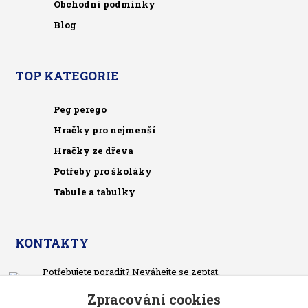
Obchodní podmínky
Blog
TOP KATEGORIE
Peg perego
Hračky pro nejmenší
Hračky ze dřeva
Potřeby pro školáky
Tabule a tabulky
KONTAKTY
Potřebujete poradit? Neváhejte se zeptat.
+420 733 575 566
Zpracování cookies
Po-čt, po 13 hodině