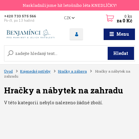
Naskladnili jsme hit letošního léta KNEDLÍČKY!
0
ks
+420 733 575 566
CZK
za
0 Kč
Po-čt, po 13 hodině
Menu
Hledat
Úvod
Kojenecké potřeby
Hračky a zábava
Hračky a nábytek na
zahradu
Hračky a nábytek na zahradu
V této kategorii nebylo nalezeno žádné zboží.