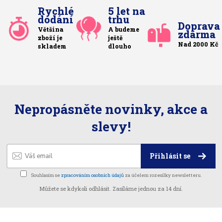
Rychlé
5 let na
dodání
trhu
Doprava
Většina
A budeme
zdarma
zboží je
ještě
Nad 2000 Kč
skladem
dlouho
Nepropásněte novinky, akce a
slevy!
Přihlásit se
Souhlasím se
zpracováním osobních údajů
za účelem rozesílky newsletteru.
Můžete se kdykoli odhlásit. Zasíláme jednou za 14 dní.