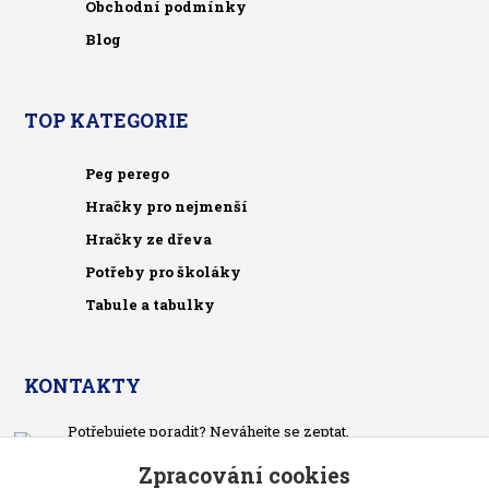
Obchodní podmínky
Blog
TOP KATEGORIE
Peg perego
Hračky pro nejmenší
Hračky ze dřeva
Potřeby pro školáky
Tabule a tabulky
KONTAKTY
Potřebujete poradit? Neváhejte se zeptat.
+420 733 575 566
Zpracování cookies
Po-čt, po 13 hodině