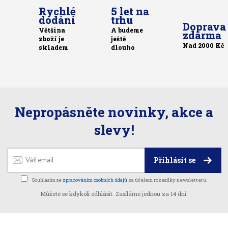
Rychlé
5 let na
dodání
trhu
Doprava
Většina
A budeme
zdarma
zboží je
ještě
Nad 2000 Kč
skladem
dlouho
Nepropásněte novinky, akce a
slevy!
Přihlásit se
Souhlasím se
zpracováním osobních údajů
za účelem rozesílky newsletteru.
Můžete se kdykoli odhlásit. Zasíláme jednou za 14 dní.