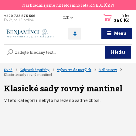
Naskladnili jsme hit letošního léta KNEDLÍČKY!
0
ks
+420 733 575 566
CZK
za
0 Kč
Po-čt, po 13 hodině
Menu
Hledat
Úvod
Kojenecké potřeby
Vybavení do postýlek
3 dílné sety
Klasické sady rovný mantinel
Klasické sady rovný mantinel
V této kategorii nebylo nalezeno žádné zboží.