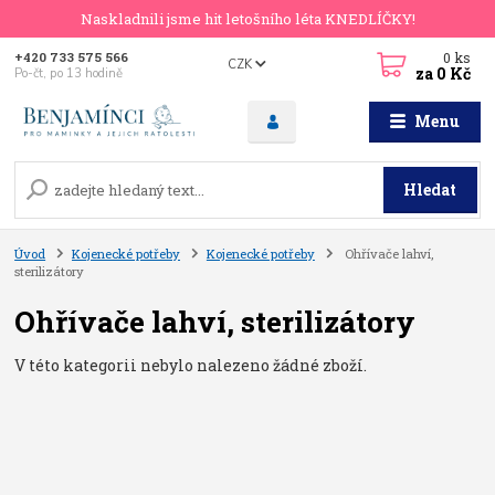
Naskladnili jsme hit letošního léta KNEDLÍČKY!
0
ks
+420 733 575 566
CZK
za
0 Kč
Po-čt, po 13 hodině
Menu
Hledat
Úvod
Kojenecké potřeby
Kojenecké potřeby
Ohřívače lahví,
sterilizátory
Ohřívače lahví, sterilizátory
V této kategorii nebylo nalezeno žádné zboží.