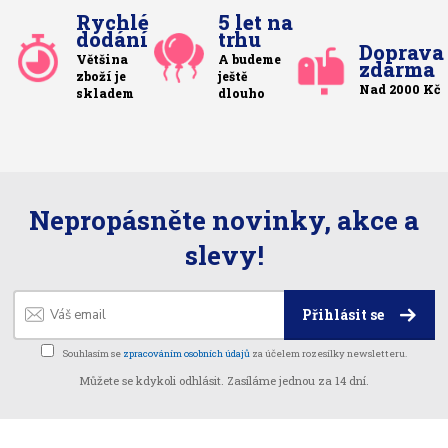
Rychlé
5 let na
dodání
trhu
Doprava
Většina
A budeme
zdarma
zboží je
ještě
Nad 2000 Kč
skladem
dlouho
Nepropásněte novinky, akce a
slevy!
Přihlásit se
Souhlasím se
zpracováním osobních údajů
za účelem rozesílky newsletteru.
Můžete se kdykoli odhlásit. Zasíláme jednou za 14 dní.