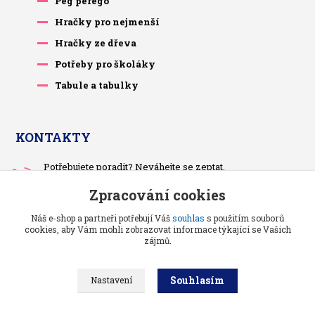
Peg perego
Hračky pro nejmenší
Hračky ze dřeva
Potřeby pro školáky
Tabule a tabulky
KONTAKTY
Potřebujete poradit? Neváhejte se zeptat.
+420 733 575 566
Zpracování cookies
Po-čt, po 13 hodině
Náš e-shop a partneři potřebují Váš
souhlas
s použitím souborů
pietrasova.p@seznam.cz
cookies, aby Vám mohli zobrazovat informace týkající se Vašich
zájmů.
Souhlasím
Nastavení