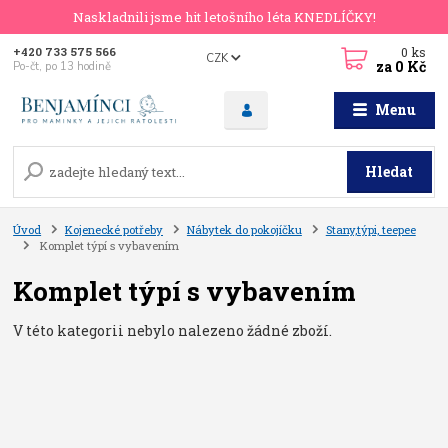
Naskladnili jsme hit letošního léta KNEDLÍČKY!
0
ks
+420 733 575 566
CZK
za
0 Kč
Po-čt, po 13 hodině
Menu
Hledat
Úvod
Kojenecké potřeby
Nábytek do pokojíčku
Stany,týpi, teepee
Komplet týpí s vybavením
Komplet týpí s vybavením
V této kategorii nebylo nalezeno žádné zboží.