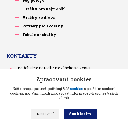
Peg perego
Hračky pro nejmenší
Hračky ze dřeva
Potřeby pro školáky
Tabule a tabulky
KONTAKTY
Potřebujete poradit? Neváhejte se zeptat.
+420 733 575 566
Zpracování cookies
Po-čt, po 13 hodině
Náš e-shop a partneři potřebují Váš
souhlas
s použitím souborů
pietrasova.p@seznam.cz
cookies, aby Vám mohli zobrazovat informace týkající se Vašich
zájmů.
Souhlasím
Nastavení