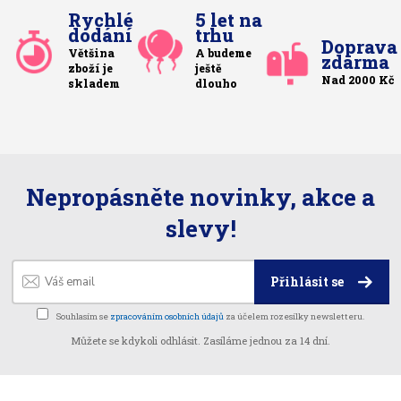
Rychlé
5 let na
dodání
trhu
Doprava
Většina
A budeme
zdarma
zboží je
ještě
Nad 2000 Kč
skladem
dlouho
Nepropásněte novinky, akce a
slevy!
Přihlásit se
Souhlasím se
zpracováním osobních údajů
za účelem rozesílky newsletteru.
Můžete se kdykoli odhlásit. Zasíláme jednou za 14 dní.